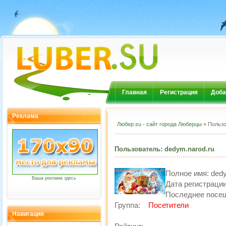
Главная
Регистрация
Доба
Реклама
Любер.su - сайт города Люберцы
» Пользо
Пользователь: dedym.narod.ru
Полное имя:
dedy
Ваша реклама здесь
Дата регистраци
Последнее посе
Группа:
Посетители
Навигация