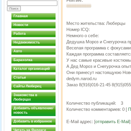
Рейтинг:
Главная
Место жительства:
Люберцы
Новости
Номер ICQ:
Работа
Немного о себе:
Дедушка Мороз и Снегурочка пр
Недвижимость
Веселая программа с фокусами;
Авто
Каждая программа составляетс
У нас самые красивые костюмы
Барахолка
А Дед Мороз и Снегурочка опы
Каталог организаций
Они принесут настоящуюю Ново
Статьи
dedym.narod.ru
Заказ 8(916)016-21-45 8(915)055
Сайты Люберец
Знакомства в
Люберцах
Количество публикаций:
3
Добавить объявление/
Количество комментариев:
0
[
П
новость
E-Mail адрес:
[
отправить E-Mail
]
Добавить в избранное
Читать на Яндексе