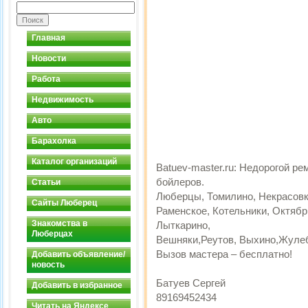
Главная
Новости
Работа
Недвижимость
Авто
Барахолка
Каталог организаций
Batuev-master.ru: Недорогой р
бойлеров.
Статьи
Люберцы, Томилино, Некрасовк
Сайты Люберец
Раменское, Котельники, Октябр
Знакомства в
Лыткарино,
Люберцах
Вешняки,Реутов, Выхино,Жулеб
Вызов мастера – бесплатно!
Добавить объявление/
новость
Батуев Сергей
Добавить в избранное
89169452434
Читать на Яндексе