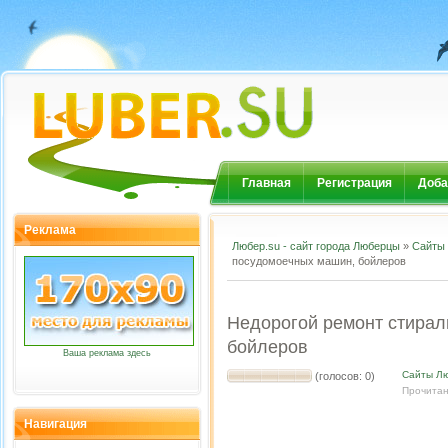
Главная
Регистрация
Доба
Реклама
Любер.su - сайт города Люберцы
»
Сайты
посудомоечных машин, бойлеров
Недорогой ремонт стирал
бойлеров
Ваша реклама здесь
Сайты Л
(голосов: 0)
Прочитан
Навигация