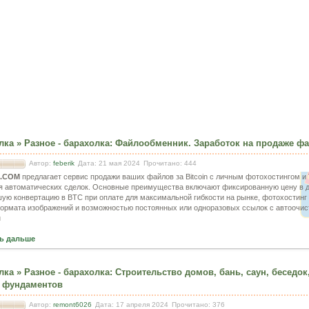
лка
»
Разное - барахолка
:
Файлообменник. Заработок на продаже ф
Автор:
feberik
Дата: 21 мая 2024
Прочитано: 444
E.COM
предлагает сервис продажи ваших файлов за Bitcoin с личным фотохостингом и 
я автоматических сделок. Основные преимущества включают фиксированную цену в 
ую конвертацию в BTC при оплате для максимальной гибкости на рынке, фотохостинг
ормата изображений и возможностью постоянных или одноразовых ссылок с автоочис
н
ь дальше
лка
»
Разное - барахолка
:
Строительство домов, бань, саун, беседок
, фундаментов
Автор:
remont6026
Дата: 17 апреля 2024
Прочитано: 376