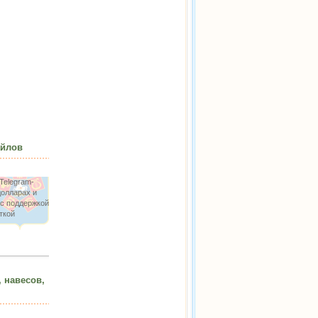
айлов
Telegram-
долларах и
 с поддержкой
ткой
, навесов,