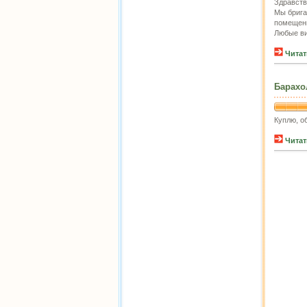
Здравств
Мы брига
помещени
Любые ви
Читат
Барахо
Куплю, о
Читат