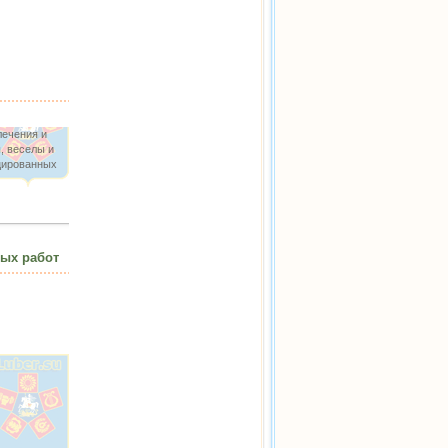
лечения и
, веселы и
ицированных
ных работ