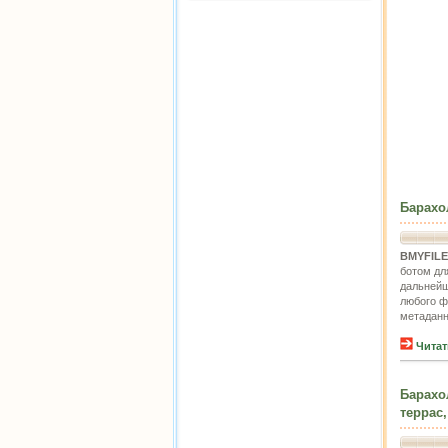
Барахо
BMYFIL
ботом дл
дальнейш
любого ф
метадан
Читат
Барахо
террас