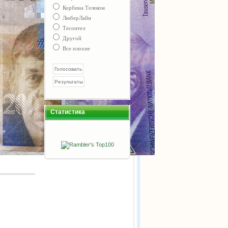
Корбина Телеком
ЛюберЛайн
Тесонтел
Другой
Все плохие
Статистика