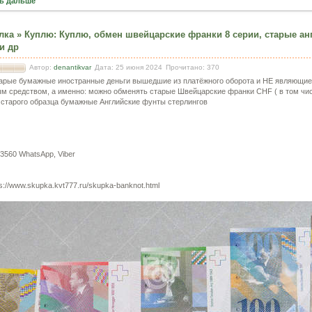
ь дальше
лка
»
Куплю
:
Куплю, обмен швейцарские франки 8 серии, старые ан
и др
Автор:
denantikvar
Дата: 25 июня 2024
Прочитано: 370
арые бумажные иностранные деньги вышедшие из платёжного оборота и НЕ являющи
м средством, а именно: можно обменять старые Швейцарские франки CHF ( в том чис
), старого образца бумажные Английские фунты стерлингов
3560 WhatsApp, Viber
s://www.skupka.kvt777.ru/skupka-banknot.html