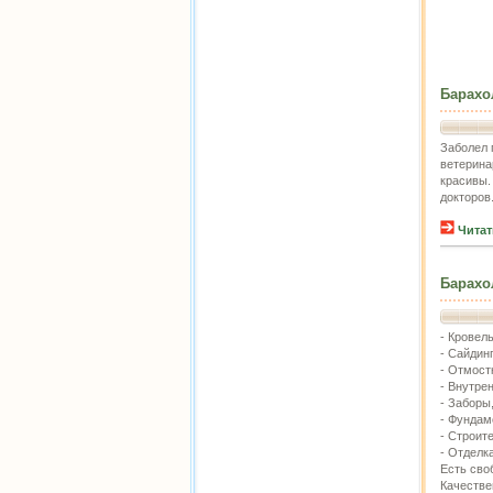
Барахо
Заболел 
ветерина
красивы.
докторов
Читат
Барахо
- Кровел
- Сайдинг
- Отмост
- Внутре
- Заборы
- Фундам
- Строит
- Отделк
Есть сво
Качестве