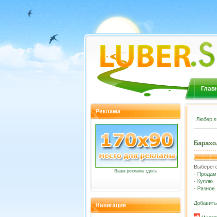
Глав
Реклама
Любер.s
Барахо
Выберете
Ваша реклама здесь
-
Продам
-
Куплю
-
Разное
Добавить
Навигация