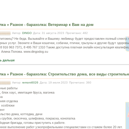
лка
»
Разное - барахолка
:
Ветеринар к Вам на дом
Автор:
DINGO
Дата: 31 августа 2023
Прочитано: 482
питомец? Не беда. Вызывайте и Вашему любимцу будет предоставлен полный спектр 
рных услуг. Звоните и Ваши кошечки, собачки, птички, грызуны и другие будут здоровы
 8 916 963 7371, 8 495 767 1310 Также доступна платная онлайн консультация квалиф
. Алина Попова. www.dingodog.su
ь дальше
лка
»
Разное - барахолка
:
Строительство дома, все виды строитель
Автор:
remont6026
Дата: 19 июля 2023
Прочитано: 360
ьные работы
, блок хаус, имитация бруса, вагонка
ка
нняя отделка
, хозблоки
ент
ельство дома, коттеджа, дачи
а срубов, окосячка, шлифовка, покраска, конопатка
бодная бригада, готовы приступить к работе.
нное выполнение работ узкопрофильными специалистами со стажем более 20 лет.