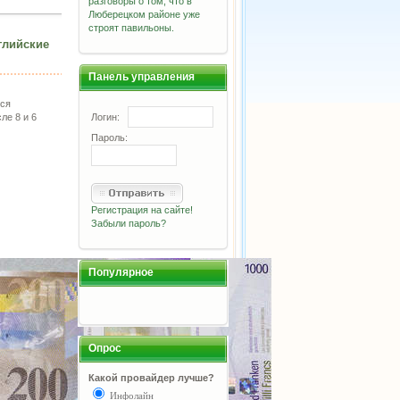
разговоры о том, что в
Люберецком районе уже
строят павильоны.
глийские
Панель управления
еся
Логин:
ле 8 и 6
Пароль:
Регистрация на сайте!
Забыли пароль?
Популярное
Опрос
Какой провайдер лучше?
Инфолайн