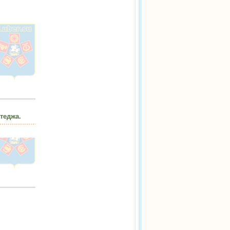
теджа.