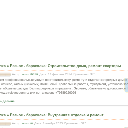
лка
»
Разное - барахолка
:
Строительство дома, ремонт квартиры
Автор:
remont6026
Дата: 14 февраля 2024
Прочитано: 370
ем профессиональные услуги по строительству, ремонту и отделке загородных домов 
и офисов, жилых (нежилых) помещений. Кровельные работы, фундамент, установка заб
е, обшивка фасада. Без посредников и предоплат. Звоните, обязательно договоримся.
/www.stroisvoydom.ru/ или по телефону +79689226026
ь дальше
лка
»
Разное - барахолка
:
Внутренняя отделка и ремонт
Автор:
remonttt
Дата: 8 ноября 2023
Прочитано: 375