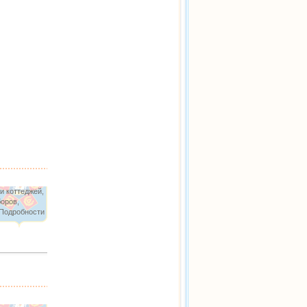
и коттеджей,
оров,
 Подробности