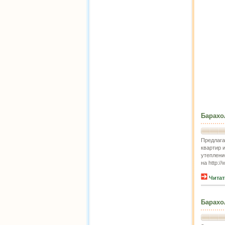
Барахо
Предлага
квартир 
утеплени
на http:/
Читат
Барахо