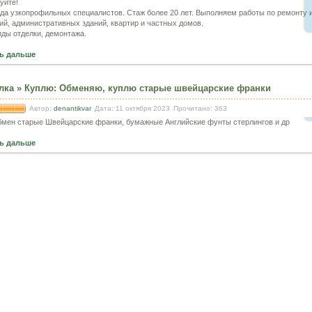
уйте!
да узкопрофильных специалистов. Стаж более 20 лет. Выполняем работы по ремонту и
й, административных зданий, квартир и частных домов.
ды отделки, демонтажа.
ь дальше
лка
»
Куплю
:
Обменяю, куплю старые швейцарские франки
Автор:
denantikvar
Дата: 11 октября 2023
Прочитано: 363
бмен старые Швейцарские франки, бумажные Английские фунты стерлингов и др
ь дальше