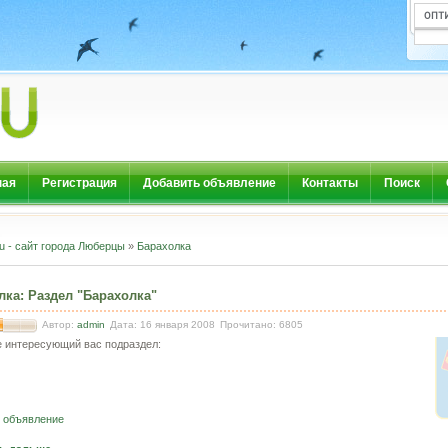
ная
Регистрация
Добавить объявление
Контакты
Поиск
u - сайт города Люберцы
»
Барахолка
лка
:
Раздел "Барахолка"
Автор:
admin
Дата: 16 января 2008
Прочитано: 6805
 интересующий вас подраздел:
 объявление