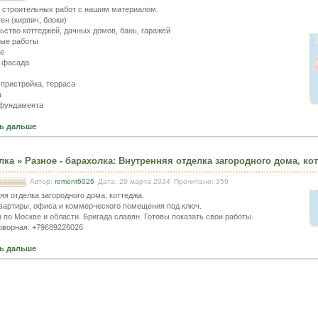
 строительных работ с нашим материалом.
ен (кирпич, блоки)
ьство коттеджей, дачных домов, бань, гаражей
ые работы
е
 фасада
 пристройка, терраса
а
 фундамента
ь дальше
лка
»
Разное - барахолка
:
Внутренняя отделка загородного дома, кот
Автор:
remont6026
Дата: 20 марта 2024
Прочитано: 359
яя отделка загородного дома, коттеджа.
вартиры, офиса и коммерческого помещения под ключ.
 по Москве и области. Бригада славян. Готовы показать свои работы.
оворная. +79689226026
ь дальше