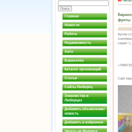
Читат
Барахо
Главная
фунты 
Новости
Работа
Куплю ст
платёжны
Недвижимость
серия ! 
Авто
Барахолка
+7999715
Каталог организаций
Статьи
Сайт http
Сайты Люберец
Знакомства в
Люберцах
Добавить объявление/
новость
Добавить в избранное
Читать на Яндексе