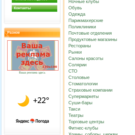
Ночные клубы
Обувь
Контакты
Одежда
Парикмахерские
Поликлиники
Разное
Почтовые отделения
Продуктовые магазины
Рестораны
Рынки
Салоны красоты
Солярии
СТО
Ваша реклама здесь
Столовые
Стоматологии
Страховые компании
Супермаркеты
Суши-бары
Такси
Театры
Торговые центры
Фитнес-клубы
Храмы, соборы, церкви