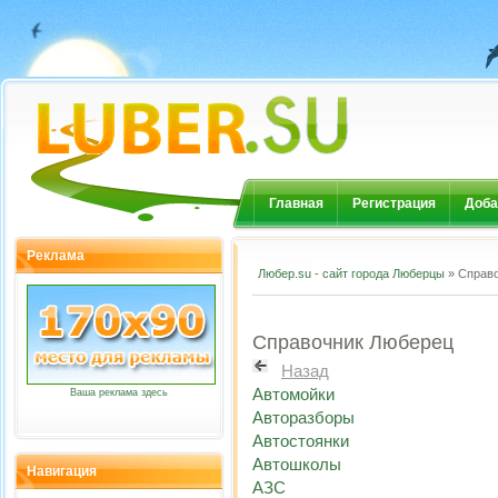
Главная
Регистрация
Доба
Реклама
Любер.su - сайт города Люберцы
» Справ
Справочник Люберец
Назад
Автомойки
Ваша реклама здесь
Авторазборы
Автостоянки
Автошколы
Навигация
АЗС