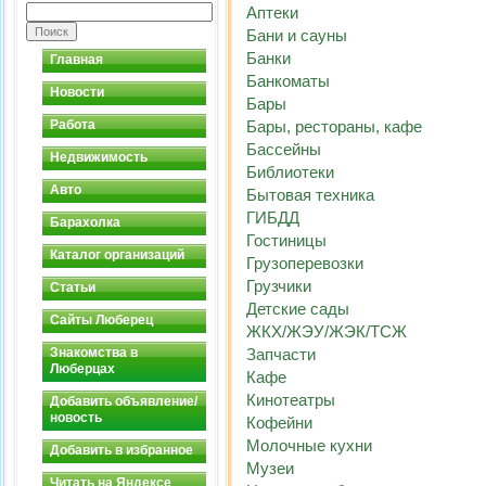
Аптеки
Бани и сауны
Банки
Главная
Банкоматы
Новости
Бары
Работа
Бары, рестораны, кафе
Бассейны
Недвижимость
Библиотеки
Авто
Бытовая техника
ГИБДД
Барахолка
Гостиницы
Каталог организаций
Грузоперевозки
Грузчики
Статьи
Детские сады
Сайты Люберец
ЖКХ/ЖЭУ/ЖЭК/ТСЖ
Знакомства в
Запчасти
Люберцах
Кафе
Кинотеатры
Добавить объявление/
новость
Кофейни
Молочные кухни
Добавить в избранное
Музеи
Читать на Яндексе