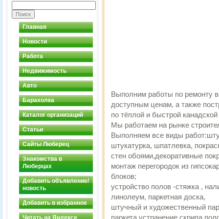
Главная
Новости
Работа
Недвижимость
Авто
Выполним работы по ремонту в
Барахолка
доступным ценам, а также пос
по тёплой и быстрой канадской
Каталог организаций
Мы работаем на рынке строител
Статьи
Выполняем все виды работ:шту
Сайты Люберец
штукатурка, шпатлевка, покрас
стен обоями,декоративные пок
Знакомства в
монтаж перегородок из гипсока
Люберцах
блоков;
Добавить объявление/
устройство полов -стяжка , на
новость
линолеум, паркетная доска,
Добавить в избранное
штучный и художественный парк
паркета,устранение скрипа пол
Читать на Яндексе