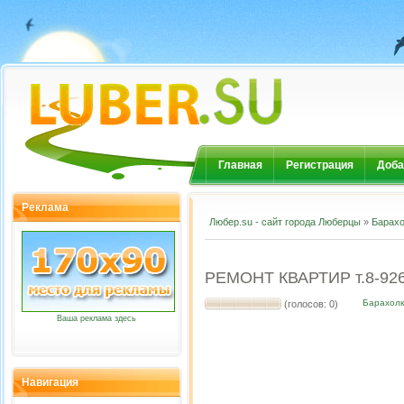
Главная
Регистрация
Доба
Реклама
Любер.su - сайт города Люберцы
»
Барахо
РЕМОНТ КВАРТИР т.8-926
Барахол
(голосов: 0)
Ваша реклама здесь
Навигация