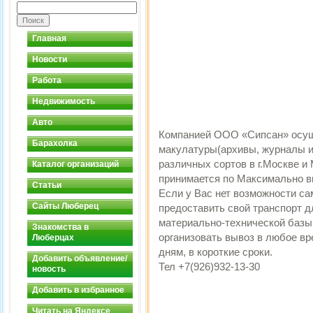
Главная
Новости
Работа
Недвижимость
Авто
Компанией ООО «Сипсан» осуще
Барахолка
макулатуры(архивы, журналы и 
различных сортов в г.Москве и
Каталог организаций
принимается по Максимально в
Статьи
Если у Вас нет возможности са
Сайты Люберец
предоставить свой транспорт 
материально-технической базы
Знакомства в
организовать вывоз в любое вр
Люберцах
дням, в короткие сроки.
Добавить объявление/
Тел +7(926)932-13-30
новость
Добавить в избранное
Читать на Яндексе