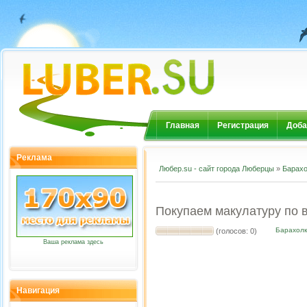
Главная
Регистрация
Доба
Реклама
Любер.su - сайт города Люберцы
»
Барахо
Покупаем макулатуру по 
Барахол
(голосов: 0)
Ваша реклама здесь
Навигация