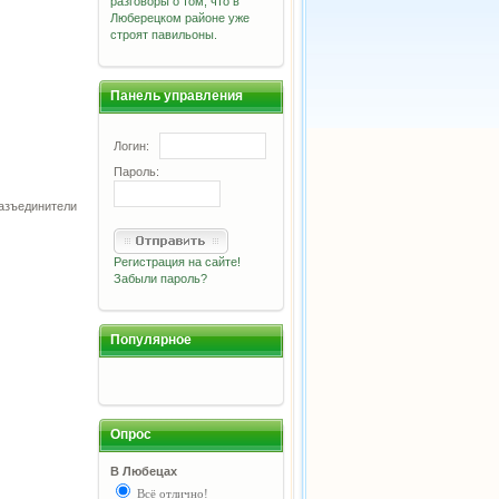
разговоры о том, что в
Люберецком районе уже
строят павильоны.
Панель управления
Логин:
Пароль:
разъединители
Регистрация на сайте!
Забыли пароль?
Популярное
Опрос
В Любецах
Всё отлично!