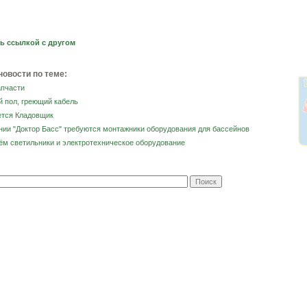
ь ссылкой с другом
новости по теме:
апчасти
й пол, греющий кабель
ется Кладовщик
нии "Доктор Басс" требуются монтажники оборудования для бассейнов
ём светильники и электротехническое оборудование