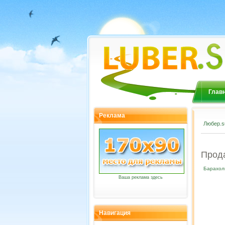
Глав
Реклама
Любер.s
Прода
Барахол
Ваша реклама здесь
Навигация