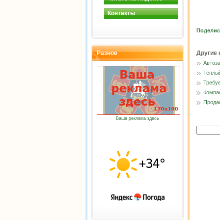
Контакты
Поделис
Разное
Другие 
Автоз
Теплы
Требу
Компа
Прода
Ваша реклама здесь