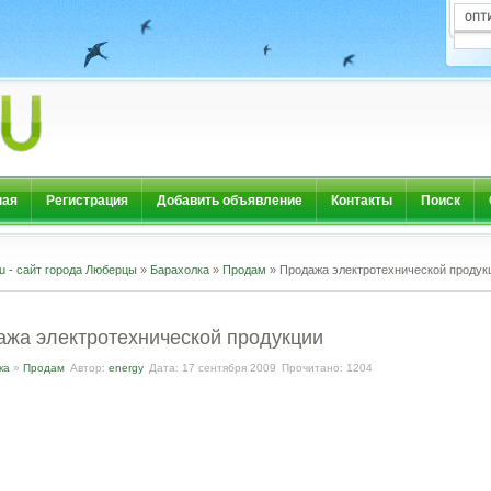
ная
Регистрация
Добавить объявление
Контакты
Поиск
u - сайт города Люберцы
»
Барахолка
»
Продам
» Продажа электротехнической продук
жа электротехнической продукции
ка
»
Продам
Автор:
energy
Дата: 17 сентября 2009
Прочитано: 1204