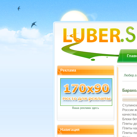
Глав
Реклама
Любер.s
Барахо
Ступинск
Ваша реклама здесь
России ж
качества
Блоки бе
Плиты д
Плиты к
Навигация
Плиты по