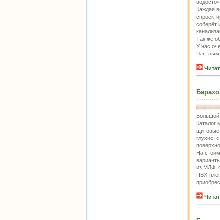
водосточ
Каждая в
спроекти
соберёт 
канализа
Так же о
У нас оч
Частным 
Читат
Барахо
Большой 
Каталог 
щитовые,
глухие, 
поверхно
На стоим
варианты
из МДФ, 
ПВХ-плен
приобрес
Читат