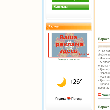
Контакты
Разное
Барахо
У нас ест
Любые ви
- Изоляц
Ваша реклама здесь
- Антисе
очистка 
- Двери(л
- Чердач
- Мансар
- Дымохо
- Кровел
профнаст
Читат
Барахо