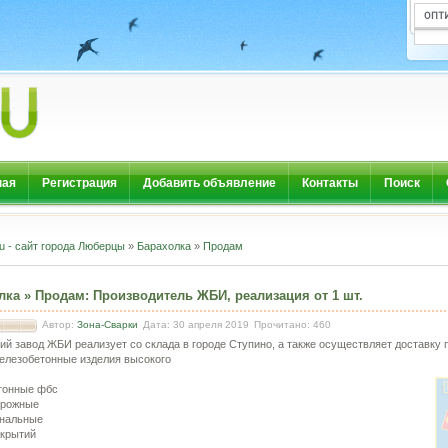
ная
Регистрация
Добавить объявление
Контакты
Поиск
u - сайт города Люберцы
»
Барахолка
»
Продам
лка
»
Продам
:
Производитель ЖБИ, реализация от 1 шт.
Автор:
Зона-Сварки
Дата: 30 апреля 2019
Прочитано: 460
ий завод ЖБИ реализует со склада в городе Ступино, а также осуществляет доставку 
елезобетонные изделия высокого
:
тонные фбс
орожные
анальные
крытий