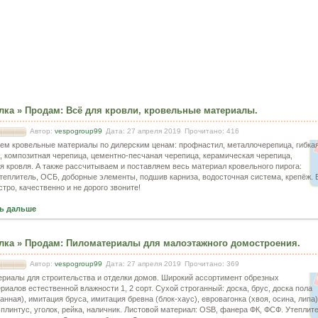
лка
»
Продам
:
Всё для кровли, кровельные материалы.
Автор:
vespogroup99
Дата: 27 апреля 2019
Прочитано: 416
ем кровельные материалы по дилерским ценам: профнастил, металлочерепица, гибка
, композитная черепица, цементно-песчаная черепица, керамическая черепица,
я кровля. А также рассчитываем и поставляем весь материал кровельного пирога:
утеплитель, ОСБ, доборные элементы, подшив карниза, водосточная система, крепёж. 
стро, качественно и не дорого звоните!
ь дальше
лка
»
Продам
:
Пиломатериалы для малоэтажного домостроения.
Автор:
vespogroup99
Дата: 27 апреля 2019
Прочитано: 369
риалы для строительства и отделки домов. Широкий ассортимент обрезных
риалов естественной влажности 1, 2 сорт. Сухой строганный: доска, брус, доска пола
анная), имитация бруса, имитация бревна (блок-хаус), евровагонка (хвоя, осина, липа)
 плинтус, уголок, рейка, наличник. Листовой материал: OSB, фанера ФК, ФСФ. Утеплите