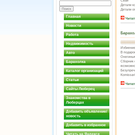
Сваи
Детали к
Детали о
Главная
Читат
Новости
Барахо
Работа
Недвижимость
Избиение
В подаро
Авто
Онегины
Сборник 
Барахолка
возможно
Безупречн
Каталог организаций
Komissarik
Статьи
Читат
Сайты Люберец
Знакомства в
Люберцах
Добавить объявление/
новость
Добавить в избранное
Читать на Яндексе