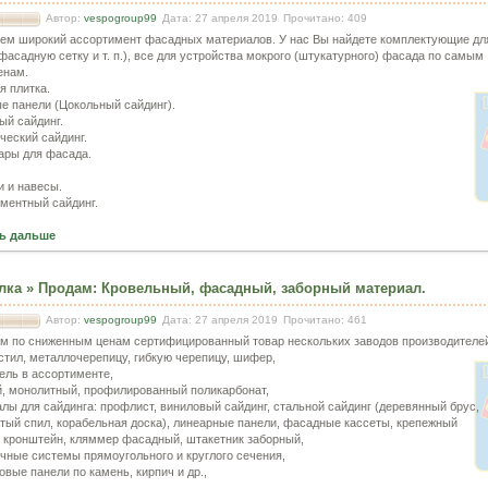
Автор:
vespogroup99
Дата: 27 апреля 2019
Прочитано: 409
ем широкий ассортимент фасадных материалов. У нас Вы найдете комплектующие дл
фасадную сетку и т. п.), все для устройства мокрого (штукатурного) фасада по самым
енам.
я плитка.
е панели (Цокольный сайдинг).
ый сайдинг.
ческий сайдинг.
ары для фасада.
и и навесы.
ментный сайдинг.
ь дальше
лка
»
Продам
:
Кровельный, фасадный, заборный материал.
Автор:
vespogroup99
Дата: 27 апреля 2019
Прочитано: 461
м по сниженным ценам сертифицированный товар нескольких заводов производителе
стил, металлочерепицу, гибкую черепицу, шифер,
тель в ассортименте,
й, монолитный, профилированный поликарбонат,
алы для сайдинга: профлист, виниловый сайдинг, стальной сайдинг (деревянный брус,
тый спил, корабельная доска), линеарные панели, фасадные кассеты, крепежный
 кронштейн, кляммер фасадный, штакетник заборный,
очные системы прямоугольного и круглого сечения,
овые панели по камень, кирпич и др.,