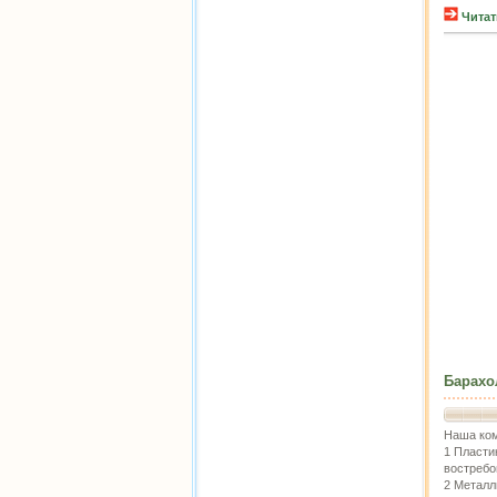
Читат
Барахо
Наша ком
1 Пласти
востребо
2 Металл