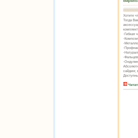
Барахо
Хотите ч
Тогда Ва
аксессуа
комплек
-Гибкая 
-Компози
-Металло
-Профнас
-Натурал
-Фальцев
-Ондулин
Абсолютн
сайдинг,
Доступны
Читат