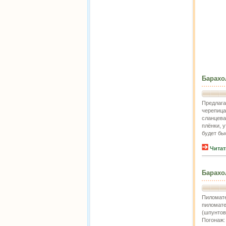
Барахо
Предлага
черепица
сланцева
плёнки, 
будет бы
Читат
Барахо
Пиломате
пиломате
(шпунтов
Погонаж: