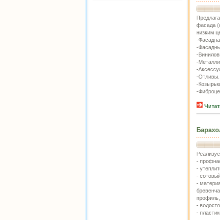
Предлага
фасада (
низким ц
-Фасадна
-Фасадны
-Винилов
-Металли
-Аксессу
-Отливы.
-Козырьк
-Фиброце
Читат
Барахо
Реализуе
- профна
- утепли
- сотовы
- матери
бревенча
профиль,
- водост
- пластик