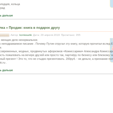
олодцев, кольца
град
ь дальше
лка
»
Продам
:
книга в подарок другу
Автор:
komissariki
Дата: 29 апреля 2019
Прочитано: 355
 женщин дело ненормальное.
к неподражаемое писание . Почему Путин отругал эту книгу, которую прочитал вслед 
м.
современных, модных, продвинутых афоризмов «Комиссарики» Александра Комиссар
сть пожаловать на вечере друзей или просто так, партнёру по бизнесу или близкому ч
ый презент ! Это то, что не стыдно презентовать. 200руб. - не деньги, а признание по
i.ru .
ь дальше