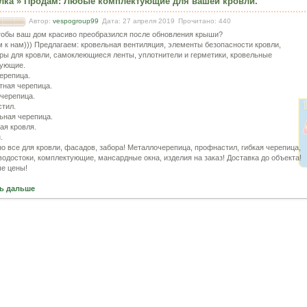
лка
»
Продам
:
Любые комплектующие для вашей кровли.
Автор:
vespogroup99
Дата: 27 апреля 2019
Прочитано: 440
тобы ваш дом красиво преобразился после обновления крыши?
м к нам))) Предлагаем: кровельная вентиляция, элементы безопасности кровли,
ры для кровли, самоклеющиеся ленты, уплотнители и герметики, кровельные
тующие.
черепица.
тная черепица.
черепица.
тил.
ьная черепица.
ая кровля.
.
о все для кровли, фасадов, забора! Металлочерепица, профнастил, гибкая черепица,
 водостоки, комплектующие, мансардные окна, изделия на заказ! Доставка до объекта!
е цены!
ь дальше