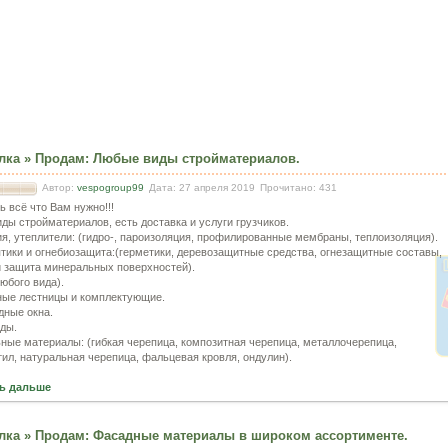
лка
»
Продам
:
Любые виды стройматериалов.
Автор:
vespogroup99
Дата: 27 апреля 2019
Прочитано: 431
ь всё что Вам нужно!!!
ды стройматериалов, есть доставка и услуги грузчиков.
ия, утеплители: (гидро-, пароизоляция, профилированные мембраны, теплоизоляция).
птики и огнебиозащита:(герметики, деревозащитные средства, огнезащитные составы,
и защита минеральных поверхностей).
юбого вида).
ные лестницы и комплектующие.
дные окна.
ды.
ьные материалы: (гибкая черепица, композитная черепица, металлочерепица,
ил, натуральная черепица, фальцевая кровля, ондулин).
ь дальше
лка
»
Продам
:
Фасадные материалы в широком ассортименте.