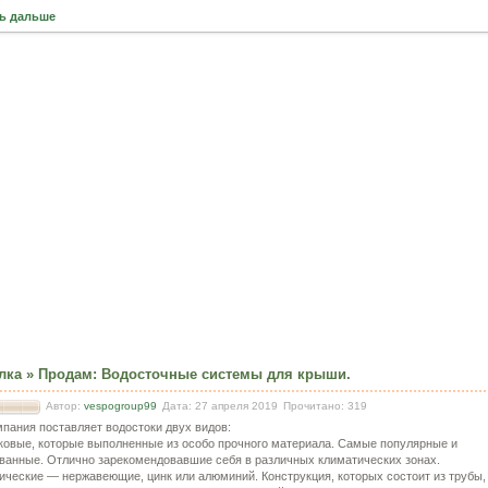
ь дальше
лка
»
Продам
:
Водосточные системы для крыши.
Автор:
vespogroup99
Дата: 27 апреля 2019
Прочитано: 319
пания поставляет водостоки двух видов:
ковые, которые выполненные из особо прочного материала. Самые популярные и
ванные. Отлично зарекомендовавшие себя в различных климатических зонах.
ические — нержавеющие, цинк или алюминий. Конструкция, которых состоит из трубы,