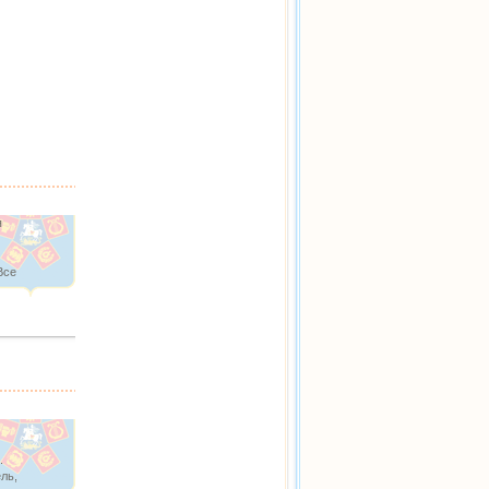
я
Все
.
ль,