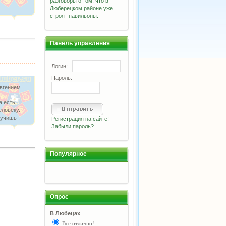
разговоры о том, что в
Люберецком районе уже
строят павильоны.
Панель управления
Логин:
Пароль:
Евгением
а есть
еловеку.
лучишь .
Регистрация на сайте!
Забыли пароль?
Популярное
Опрос
В Любецах
Всё отлично!