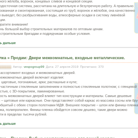
ного жёлоба, воронок, концевых сливов и концевой секции.
одосточная система, рассчитана на длительную и безупречную работу. А правильно
рованная и смонтированная, состоящая из труб, воронок и жёлобов, она качественно
и выведет, без разбрызгивания воды, атмосферные осадки в систему ливнёвой
ции.
братите внимание!
ень большой выбор строительных материалов по оптовым ценам.
строительным бригадам и подрядчикам особые условия.
ь дальше
лка
»
Продам
:
Двери межкомнатные, входные металлические.
Автор:
vespogroup99
Дата: 27 апреля 2019
Прочитано: 370
ассортимент входных и межкомнатных дверей.
межкомнатных дверей включает изделия:
 царговые, погонажные, арки; распашные и купе;
с частичным стеклянным заполнением и полностью стеклянным полотном; с глянцевой
стью, с 3D-покрытием, ламинированные.
ость межкомнатных дверей влияет тип конструкции и материалы. Самые дешевые
 – щитовые или каркасные. Они представляют собой каркас из массива сосны или бру
обшитый с обеих сторон полотнами МДФ. Внешнее покрытие – шпон или финиш-пленка
ка, полипропилен. Финиш-пленка обойдется совсем дешево, такие двери можно
ти в пределах тысячи рублей.
ь дальше