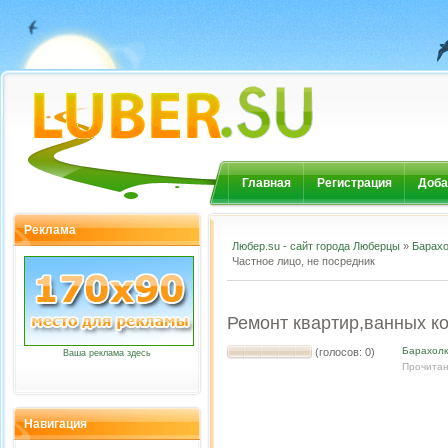
Главная
Регистрация
Доба
Реклама
Любер.su - сайт города Люберцы
»
Барахо
Частное лицо, не посредник
Ремонт квартир,ванных ко
Барахол
(голосов: 0)
Ваша реклама здесь
Прочитан
Навигация