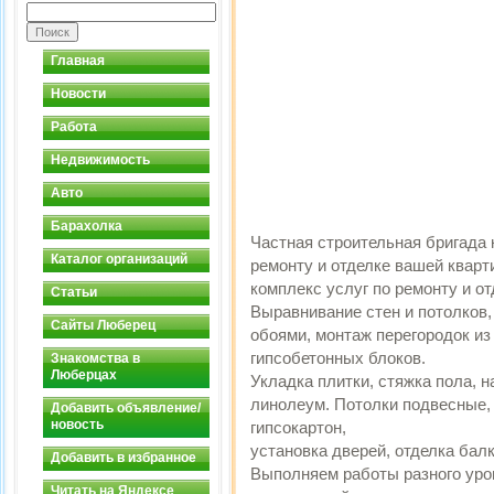
Главная
Новости
Работа
Недвижимость
Авто
Барахолка
Частная строительная бригада 
Каталог организаций
ремонту и отделке вашей квар
комплекс услуг по ремонту и о
Статьи
Выравнивание стен и потолков,
Сайты Люберец
обоями, монтаж перегородок из 
гипсобетонных блоков.
Знакомства в
Люберцах
Укладка плитки, стяжка пола, 
линолеум. Потолки подвесные, 
Добавить объявление/
новость
гипсокартон,
установка дверей, отделка бал
Добавить в избранное
Выполняем работы разного уров
Читать на Яндексе