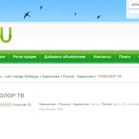
ная
Регистрация
Добавить объявление
Контакты
Поиск
u - сайт города Люберцы
»
Барахолка
»
Разное - барахолка
» ТРИКОЛОР ТВ
ОЛОР ТВ
Барахолка
»
Разное - барахолка
Автор:
Tricolor
Дата: 19 сентяб
(голосов: 0)
Прочитано: 403