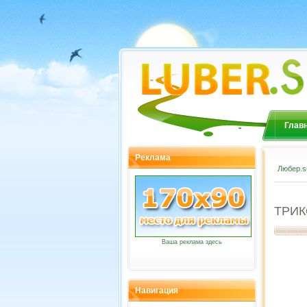
Глав
Реклама
Любер.s
ТРИК
Ваша реклама здесь
Навигация