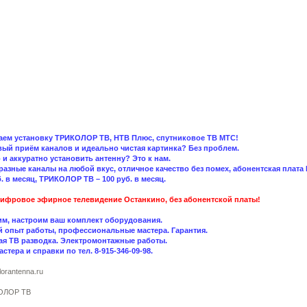
аем установку ТРИКОЛОР ТВ, НТВ Плюс, спутниковое ТВ МТС!
вый приём каналов и идеально чистая картинка? Без проблем.
и аккуратно установить антенну? Это к нам.
разные каналы на любой вкус, отличное качество без помех, абонентская плат
б. в месяц, ТРИКОЛОР ТВ – 100 руб. в месяц.
Цифровое эфирное телевидение Останкино, без абонентской платы!
им, настроим ваш комплект оборудования.
 опыт работы, профессиональные мастера. Гарантия.
ая ТВ разводка. Электромонтажные работы.
стера и справки по тел. 8-915-346-09-98.
lorantenna.ru