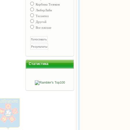
Корбина Телеком
ЛюберЛайн
Тесонтел
Другой
Все плохие
Статистика