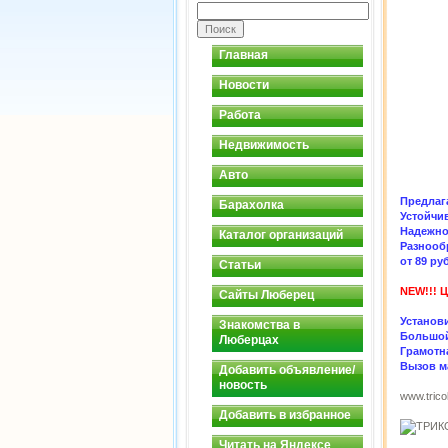
Главная
Новости
Работа
Недвижимость
Авто
Предлаг
Барахолка
Устойчи
Надежно 
Каталог организаций
Разнооб
от 89 ру
Статьи
NEW!!! 
Сайты Люберец
Установ
Знакомства в
Большой
Люберцах
Грамотн
Вызов ма
Добавить объявление/
новость
www.trico
Добавить в избранное
Читать на Яндексе