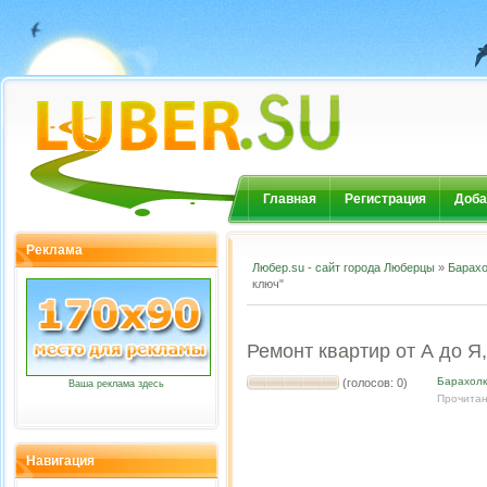
Главная
Регистрация
Доба
Реклама
Любер.su - сайт города Люберцы
»
Барахо
ключ"
Ремонт квартир от А до Я,
Барахол
(голосов: 0)
Ваша реклама здесь
Прочитан
Навигация