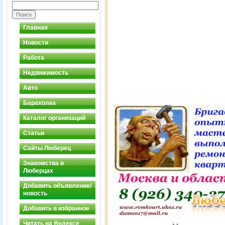
Главная
Новости
Работа
Недвижимость
Авто
Барахолка
Каталог организаций
Статьи
Сайты Люберец
Знакомства в
Люберцах
Добавить объявление/
новость
Добавить в избранное
Читать на Яндексе