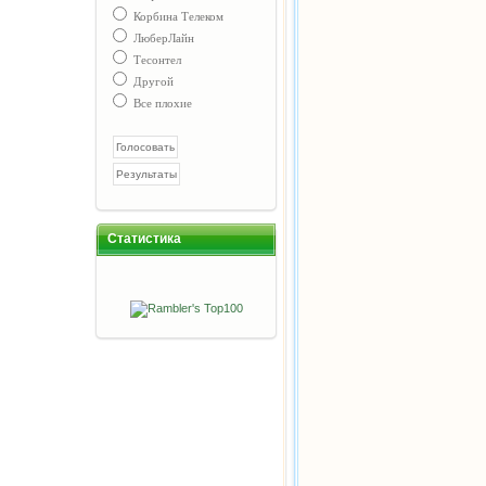
Корбина Телеком
ЛюберЛайн
Тесонтел
Другой
Все плохие
Статистика