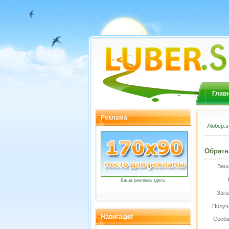
Глав
Реклама
Любер.s
Обратн
Ваш
Ваша реклама здесь
Заго
Получ
Навигация
Сообщ