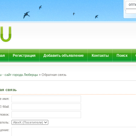
ная
Регистрация
Добавить объявление
Контакты
Поиск
u - сайт города Люберцы
» Обратная связь
ая связь
е имя:
E-Mail:
ловок:
атель:
ение: