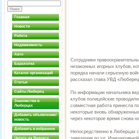
Главная
Новости
Работа
Недвижимость
Авто
Сотрудники правоохранительны
Барахолка
незаконных игорных клубов, к
порядка начали серьезную вой
Каталог организаций
рассказал глава УВД «Люберец
Статьи
Сайты Люберец
По информации начальника вед
клубов полицейские проводили
Знакомства в
совместная работа принесла п
Люберцах
некоторые вновь обнаруженные
Добавить объявление/
через некоторое время снова н
новость
Добавить в избранное
Непосредственно в Люберцах с
заведения по ул. Инициативной,
Читать на Яндексе