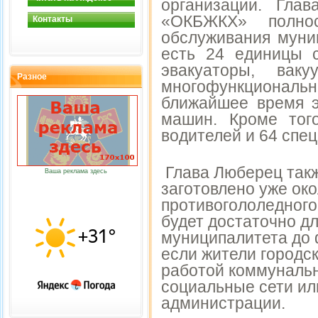
организации. Гла
«ОКБЖКХ» полно
Контакты
обслуживания муни
есть 24 единицы с
эвакуаторы, вак
Разное
многофункциональ
ближайшее время э
машин. Кроме тог
водителей и 64 спец
Глава Люберец такж
Ваша реклама здесь
заготовлено уже око
противогололедного
будет достаточно д
муниципалитета до 
если жители городск
работой коммунальн
социальные сети ил
администрации.