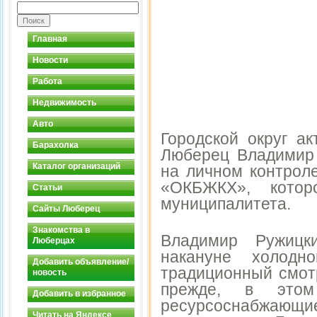
Главная
Новости
Работа
Недвижимость
Авто
Городской округ ак
Барахолка
Люберец Владимир 
Каталог организаций
на личном контрол
«ОКБЖКХ», котор
Статьи
муниципалитета.
Сайты Люберец
Знакомства в
Владимир Ружицки
Люберцах
накануне холодн
Добавить объявление/
традиционный смот
новость
прежде, в этом
Добавить в избранное
ресурсоснабжающи
Читать на Яндексе