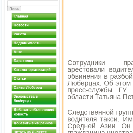
Главная
Новости
Работа
Недвижимость
Авто
Барахолка
Сотрудники пра
арестовали водите
Каталог организаций
обвинения в разбо
Статьи
Люберцах. Об этом
Сайты Люберец
пресс-службы ГУ
области Татьяна Пе
Знакомства в
Люберцах
Добавить объявление/
Следственной групп
новость
водителя такси. И
Добавить в избранное
Средней Азии. Он 
гражданина иностран
Читать на Яндексе