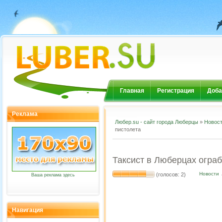
Главная
Регистрация
Доба
Реклама
Любер.su - сайт города Люберцы
»
Новос
пистолета
Таксист в Люберцах ограб
Новости
(голосов: 2)
Ваша реклама здесь
Навигация