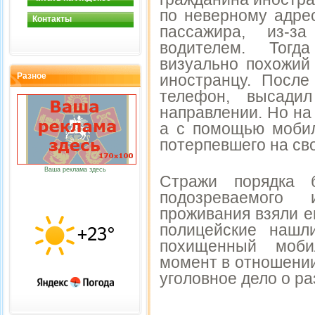
по неверному адре
Контакты
пассажира, из-з
водителем. Тогд
визуально похожий
Разное
иностранцу. После
телефон, высади
направлении. Но на
а с помощью мобил
потерпевшего на сво
Ваша реклама здесь
Стражи порядка б
подозреваемого
проживания взяли е
полицейские нашл
похищенный моб
момент в отношени
уголовное дело о ра