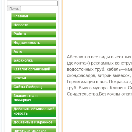
Главная
Новости
Работа
Недвижимость
Авто
Абсолютно все виды высотных,
Барахолка
(демонтаж) рекламных конструк
водосточных труб, кабель—кан
Каталог организаций
окон,фасадов, витрин,вывесок,
Статьи
Герметизация швов. Покраска 
Сайты Люберец
труб. Вывоз мусора. Клининг. 
Свидетельства.Возможны откаты
Знакомства в
Люберцах
Добавить объявление/
новость
Добавить в избранное
Читать на Яндексе