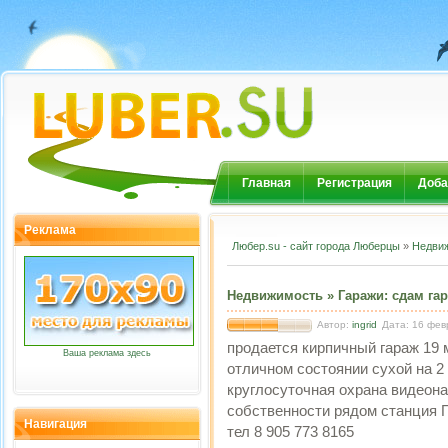
Главная
Регистрация
Доба
Реклама
Любер.su - сайт города Люберцы
»
Недви
Недвижимость
»
Гаражи
:
сдам га
Автор:
ingrid
Дата: 16 фев
продается кирпичный гараж 19 
Ваша реклама здесь
отличном состоянии сухой на 2 
круглосуточная охрана видеон
собственности рядом станция 
Навигация
тел 8 905 773 8165