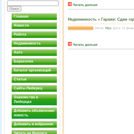
Читать дальше
Главная
Недвижимость
»
Гаражи
:
Сдам га
Новости
Автор:
filipp
Дата: 11 февр
Работа
Недвижимость
Читать дальше
Авто
Барахолка
Каталог организаций
Статьи
Сайты Люберец
Знакомства в
Люберцах
Добавить объявление/
новость
Добавить в избранное
Читать на Яндексе