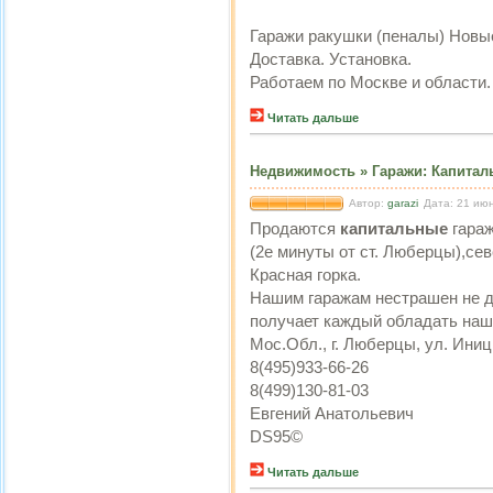
Гаражи ракушки (пеналы) Новые
Доставка. Установка.
Работаем по Москве и области. Т
Читать дальше
Недвижимость
»
Гаражи
:
Капитал
Автор:
garazi
Дата: 21 ию
Продаются
капитальные
гара
(2е минуты от ст. Люберцы),сев
Красная горка.
Нашим гаражам нестрашен не до
получает каждый обладать наш
Мос.Обл., г. Люберцы, ул. Иниц
8(495)933-66-26
8(499)130-81-03
Евгений Анатольевич
DS95©
Читать дальше