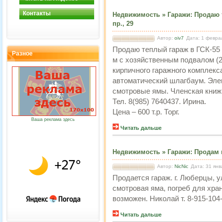
Контакты
Недвижимость
»
Гаражи
:
Продаю 
пр., 29
Автор:
oiv7
Дата: 1 февра
Продаю теплый гараж в ГСК-55 (
Разное
м с хозяйственным подвалом (2х
кирпичного гаражного комплекса
автоматический шлагбаум. Элек
смотровые ямы. Членская книж
Тел. 8(985) 7640437. Ирина.
Цена – 600 т.р. Торг.
Ваша реклама здесь
Читать дальше
Недвижимость
»
Гаражи
:
Продам 
Автор:
NicNic
Дата: 31 янв
Продается гараж. г. Люберцы, 
смотровая яма, погреб для хран
возможен. Николай т. 8-915-104-
Читать дальше