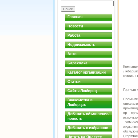
Главная
Новости
Работа
Недвижимость
Авто
Барахолка
Компания
Люберцах
Каталог организаций
котельны
Статьи
Горячая 
Сайты Люберец
Промывка
Знакомства в
специали
Люберцах
производ
пр. - пр
Добавить объявление/
использо
новость
- химиче
жидкотоп
Добавить в избранное
обслужив
( горячая
Читать на Яндексе