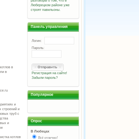
разговоры о том, что в
Люберецком районе уже
строят павильоны.
Панель управления
Логин:
Пароль:
котлов в
ипи в
Регистрация на сайте!
Забыли пароль?
ce.ru
Популярное
риятиях и
х строений и
ловых труб с
дства
Опрос
овых и
ое
В Любецах
чистка котлов
Всё отлично!