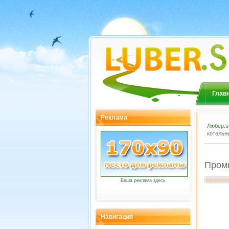
Глав
Реклама
Любер.s
котельн
Промы
Ваша реклама здесь
Навигация