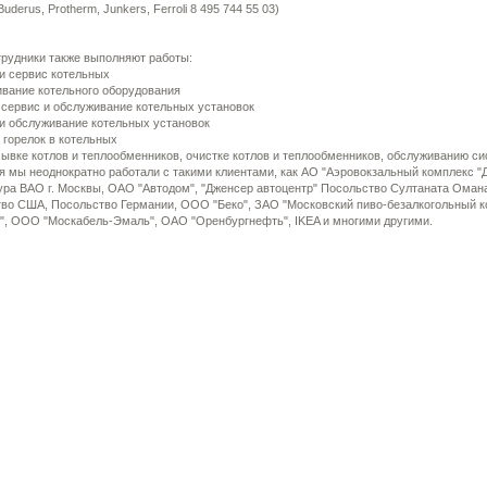
 Buderus, Protherm, Junkers, Ferroli 8 495 744 55 03)
рудники также выполняют работы:
 и сервис котельных
ивание котельного оборудования
, сервис и обслуживание котельных установок
 и обслуживание котельных установок
у горелок в котельных
ывке котлов и теплообменников, очистке котлов и теплообменников, обслуживанию с
я мы неоднократно работали с такими клиентами, как АО "Аэровокзальный комплекс "
ра ВАО г. Москвы, ОАО "Автодом", "Дженсер автоцентр" Посольство Султаната Оман
во США, Посольство Германии, ООО "Беко", ЗАО "Московский пиво-безалкогольный 
", ООО "Москабель-Эмаль", ОАО "Оренбургнефть", IKEA и многими другими.