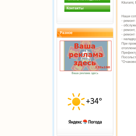
Kiturami,
Контакты
Наши сот
- ремонт
- обслуж
- ремонт
Разное
- ремонт
- наладк
При пром
отоплени
Префекту
Посольст
"Очаково
Ваша реклама здесь