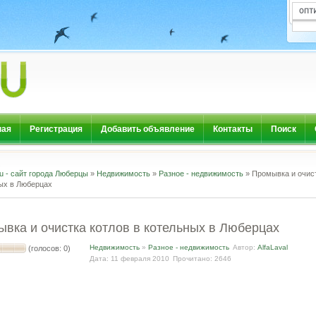
ная
Регистрация
Добавить объявление
Контакты
Поиск
u - сайт города Люберцы
»
Недвижимость
»
Разное - недвижимость
» Промывка и очист
ых в Люберцах
вка и очистка котлов в котельных в Люберцах
Недвижимость
»
Разное - недвижимость
Автор:
AlfaLaval
(голосов: 0)
Дата: 11 февраля 2010
Прочитано: 2646