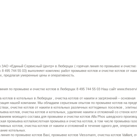
 ЗАО «Единый Сервисный Центр» в Люберцах ( горячая линия по промывке и очистке 
 8 495 744 55 03) выполняет комплекс работ промывке котлов и очистке котлов от нак
х, предлагая умеренные цены и оперативность.
линия по промывке и очистке котлов в Люберцах 8 495 744 55 03 Наш сайт www.theservi
 котлов в котельных в Люберцах , очистка котлов от накипи и загрязнений – основная
зация нашей компании. Мы обладаем серьезным опытом по промывке котлов на предп
ствах, очистке котлов от накипи в котельных различных коттеджных поселков , элитны
омывка котлов, очистка котлов и котельных, удаление накипи и отложений со стенок кот
ванием моющего состава для промывки и очистки котлов Alfa Phos шведского произво
ская промывка котла/кислотная промывка и очистка котлов, в том числе промывка газ
ливных котлов, очистка котлов от накипи и отложений в течение одного дня, оперативн
ание котельных.
 линия по промывке котлов Baxi, промывке котлов Viessmann, очистка котлов Vaillant, о