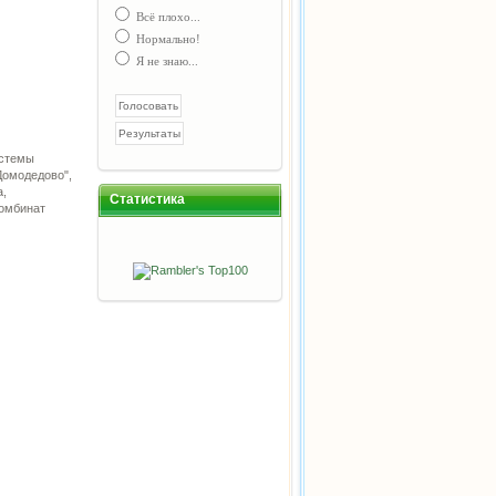
Всё плохо...
Нормально!
Я не знаю...
истемы
Домодедово",
а,
Статистика
комбинат