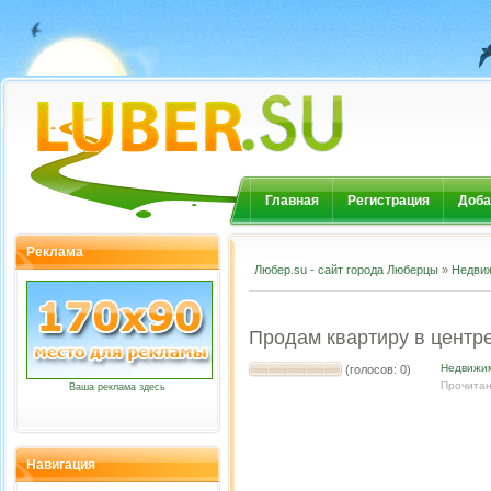
Главная
Регистрация
Доба
Реклама
Любер.su - сайт города Люберцы
»
Недви
Продам квартиру в центр
Недвижи
(голосов: 0)
Прочитан
Ваша реклама здесь
Навигация