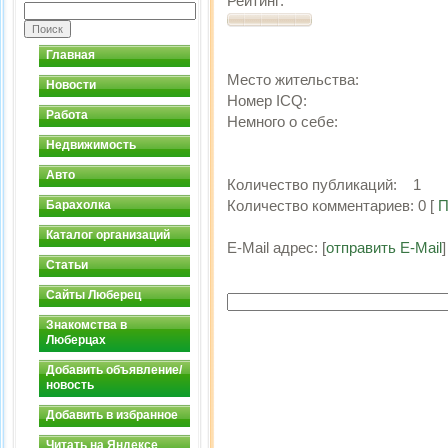
Рейтинг:
Главная
Место жительства:
Новости
Номер ICQ:
Работа
Немного о себе:
Недвижимость
Авто
Количество публикаций:
1
Количество комментариев:
0
[
П
Барахолка
Каталог организаций
E-Mail адрес:
[
отправить E-Mail
]
Статьи
Сайты Люберец
Знакомства в
Люберцах
Добавить объявление/
новость
Добавить в избранное
Читать на Яндексе