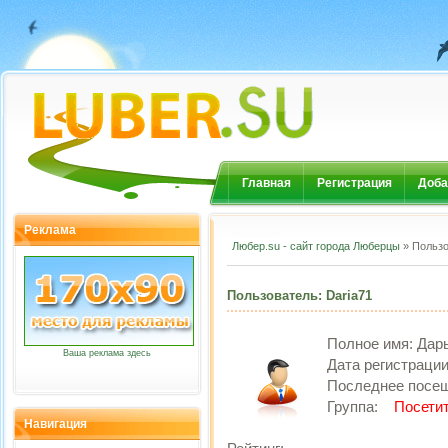
Главная
Регистрация
Доба
Реклама
Любер.su - сайт города Люберцы
» Пользо
Пользователь: Daria71
Полное имя:
Дар
Ваша реклама здесь
Дата регистраци
Последнее посе
Группа:
Посети
Навигация