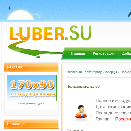
Главная
Регистрация
Доба
Реклама
Любер.su - сайт города Люберцы
» Пользо
Пользователь: ed
Полное имя:
эду
Ваша реклама здесь
Дата регистраци
Последнее посе
Группа:
Посети
Навигация