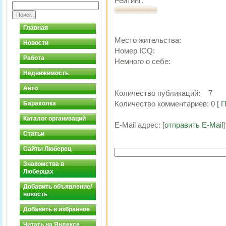
Рейтинг:
Главная
Место жительства:
Новости
Номер ICQ:
Работа
Немного о себе:
Недвижимость
Авто
Количество публикаций:
7
Количество комментариев:
0
[
П
Барахолка
Каталог организаций
E-Mail адрес:
[
отправить E-Mail
]
Статьи
Сайты Люберец
Знакомства в
Люберцах
Добавить объявление/
новость
Добавить в избранное
Читать на Яндексе