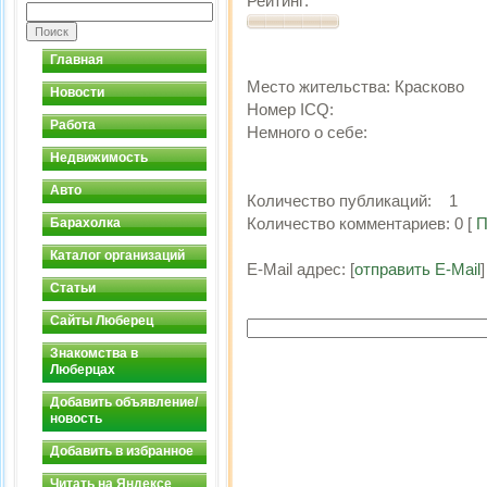
Рейтинг:
Главная
Место жительства:
Красково
Новости
Номер ICQ:
Работа
Немного о себе:
Недвижимость
Авто
Количество публикаций:
1
Количество комментариев:
0
[
П
Барахолка
Каталог организаций
E-Mail адрес:
[
отправить E-Mail
]
Статьи
Сайты Люберец
Знакомства в
Люберцах
Добавить объявление/
новость
Добавить в избранное
Читать на Яндексе