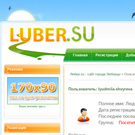
Главная
Регистрация
Доба
Реклама
Любер.su - сайт города Люберцы
» Пользо
Пользователь: lyudmila-shvyreva
Полное имя:
Люд
Ваша реклама здесь
Дата регистраци
Последнее посе
Группа:
Посети
Навигация