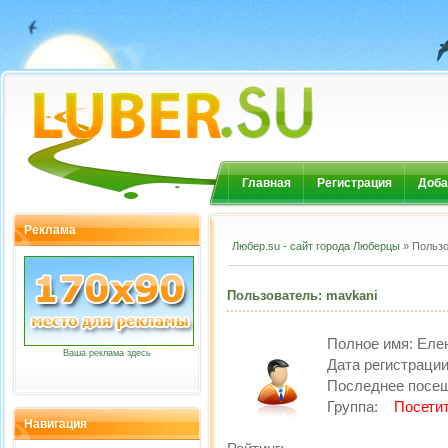
Главная
Регистрация
Доба
Реклама
Любер.su - сайт города Люберцы
» Пользо
Пользователь: mavkani
Полное имя:
Еле
Ваша реклама здесь
Дата регистраци
Последнее посе
Группа:
Посети
Навигация