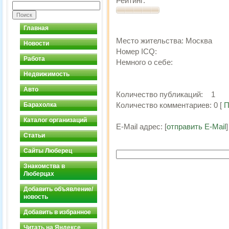
Рейтинг:
Главная
Место жительства:
Москва
Новости
Номер ICQ:
Работа
Немного о себе:
Недвижимость
Авто
Количество публикаций:
1
Количество комментариев:
0
[
П
Барахолка
Каталог организаций
E-Mail адрес:
[
отправить E-Mail
]
Статьи
Сайты Люберец
Знакомства в
Люберцах
Добавить объявление/
новость
Добавить в избранное
Читать на Яндексе