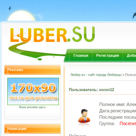
Главная
Регистрация
Доба
Реклама
Любер.su - сайт города Люберцы
» Пользо
Пользователь: voron12
Полное имя:
Але
Ваша реклама здесь
Дата регистраци
Последнее посе
Группа:
Посети
Навигация