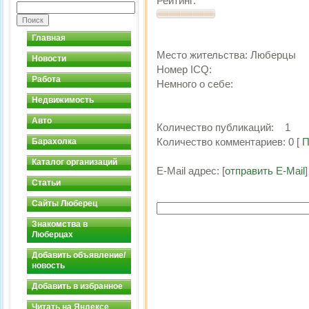
Рейтинг:
Главная
Место жительства:
Люберцы
Новости
Номер ICQ:
Работа
Немного о себе:
Недвижимость
Авто
Количество публикаций:
1
Количество комментариев:
0
[
П
Барахолка
Каталог организаций
E-Mail адрес:
[
отправить E-Mail
]
Статьи
Сайты Люберец
Знакомства в
Люберцах
Добавить объявление/
новость
Добавить в избранное
Читать на Яндексе