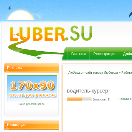
Главная
Регистрация
Доба
Реклама
Любер.su - сайт города Люберцы
»
Работа
водитель-курьер
Работа в
(голосов: 1)
Ваша реклама здесь
Навигация