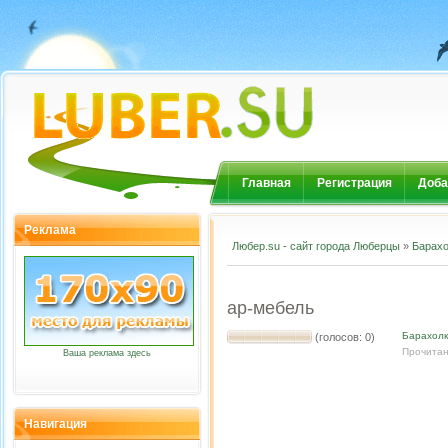
Главная
Регистрация
Доба
Реклама
Любер.su - сайт города Люберцы
»
Барахо
ар-мебель
Барахол
(голосов: 0)
Прочитан
Ваша реклама здесь
Навигация