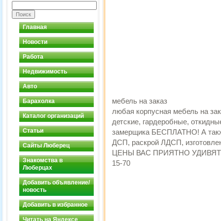
Главная
Новости
Работа
Недвижимость
Авто
мебель на заказ
Барахолка
любая корпусная мебель на зак
Каталог организаций
детские, гардеробные, откидны
Статьи
замерщика БЕСПЛАТНО! А также
ДCП, раскрой ЛДСП, изготовл
Сайты Люберец
ЦЕНЫ ВАС ПРИЯТНО УДИВЯТ http:
Знакомства в
15-70
Люберцах
Добавить объявление/
новость
Добавить в избранное
Читать на Яндексе